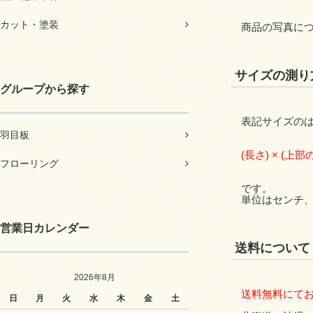
カット・塗装
商品の写真に
サイズの測り
グループから探す
表記サイズの
羽目板
(長さ) × (上部
フローリング
です。
単位はセンチ
営業日カレンダー
送料について
2026年8月
送料無料にて
日
月
火
水
木
金
土