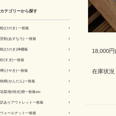
カテゴリーから探す
桧(ひのき) 一枚板
翌桧(あすなろ) 一枚板
桧(ひのき)神棚板
18,000円
杉(すぎ)一枚板
在庫状況
欅(けやき)一枚板
栴檀(せんだん)一枚板
花梨/栃/栓/紅椨一枚板etc
訳ありアウトレット一枚板
ウォールナット一枚板