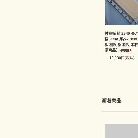
神棚板 桧 2549 長さ
幅30cm 厚み2.8c
板 棚板 板 桧板 木
常商品】
10,000円(税込)
新着商品