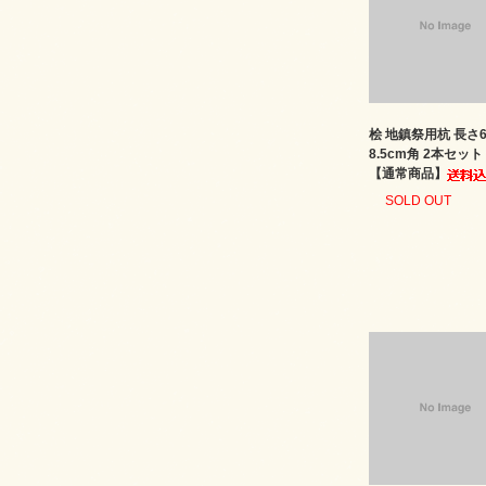
桧 地鎮祭用杭 長さ6
8.5cm角 2本セッ
【通常商品】
SOLD OUT