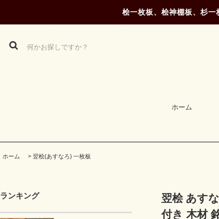
桧一枚板、桧神棚板、杉一
ホーム
ホーム
>
翌桧(あすなろ) 一枚板
ランキング
翌桧 あすなろ
付き 木材 