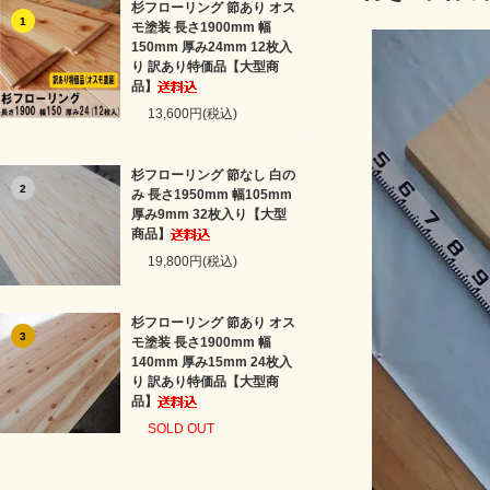
杉フローリング 節あり オス
1
モ塗装 長さ1900mm 幅
150mm 厚み24mm 12枚入
り 訳あり特価品【大型商
品】
13,600円(税込)
杉フローリング 節なし 白の
2
み 長さ1950mm 幅105mm
厚み9mm 32枚入り【大型
商品】
19,800円(税込)
杉フローリング 節あり オス
3
モ塗装 長さ1900mm 幅
140mm 厚み15mm 24枚入
り 訳あり特価品【大型商
品】
SOLD OUT