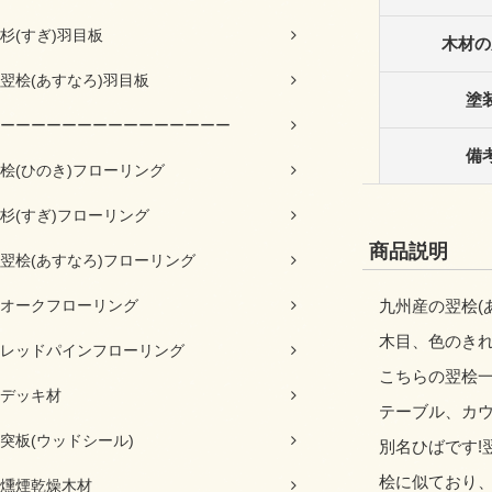
杉(すぎ)羽目板
木材の
翌桧(あすなろ)羽目板
塗
ーーーーーーーーーーーーーーー
備
桧(ひのき)フローリング
杉(すぎ)フローリング
商品説明
翌桧(あすなろ)フローリング
オークフローリング
九州産の翌桧(
木目、色のき
レッドパインフローリング
こちらの翌桧一
デッキ材
テーブル、カ
突板(ウッドシール)
別名ひばです!
桧に似ており
燻煙乾燥木材