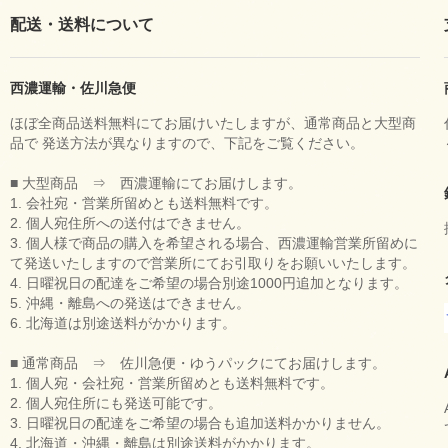
配送・送料について
西濃運輸・佐川急便
ほぼ全商品送料無料にてお届けいたしますが、通常商品と大型商
品で 発送方法が異なりますので、下記をご覧ください。
■ 大型商品 ⇒ 西濃運輸にてお届けします。
1. 会社宛・営業所留めとも送料無料です。
2. 個人宛住所への送付はできません。
3. 個人様で商品の購入を希望される場合、西濃運輸営業所留めに
て発送いたしますので営業所にてお引取りをお願いいたします。
4. 日曜祝日の配達をご希望の場合別途1000円追加となります。
5. 沖縄・離島への発送はできません。
6. 北海道は別途送料がかかります。
■ 通常商品 ⇒ 佐川急便・ゆうパックにてお届けします。
1. 個人宛・会社宛・営業所留めとも送料無料です。
2. 個人宛住所にも発送可能です。
3. 日曜祝日の配達をご希望の場合も追加送料かかりません。
4. 北海道・沖縄・離島は別途送料がかかります。