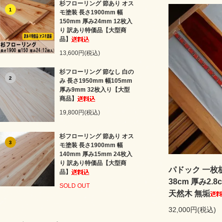
杉フローリング 節あり オス
1
モ塗装 長さ1900mm 幅
150mm 厚み24mm 12枚入
り 訳あり特価品【大型商
品】
13,600円(税込)
杉フローリング 節なし 白の
2
み 長さ1950mm 幅105mm
厚み9mm 32枚入り【大型
商品】
19,800円(税込)
杉フローリング 節あり オス
3
モ塗装 長さ1900mm 幅
140mm 厚み15mm 24枚入
り 訳あり特価品【大型商
パドック 一枚板 
品】
38cm 厚み2
SOLD OUT
天然木 無垢
32,000円(税込)