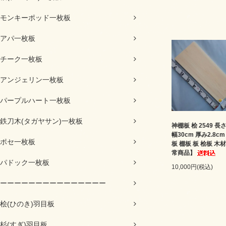
モンキーポッド一枚板
アパ一枚板
チーク一枚板
アンジェリン一枚板
パープルハート一枚板
鉄刀木(タガヤサン)一枚板
神棚板 桧 2549 長さ
幅30cm 厚み2.8c
ポセ一枚板
板 棚板 板 桧板 木
常商品】
パドック一枚板
10,000円(税込)
ーーーーーーーーーーーーーーー
桧(ひのき)羽目板
杉(すぎ)羽目板