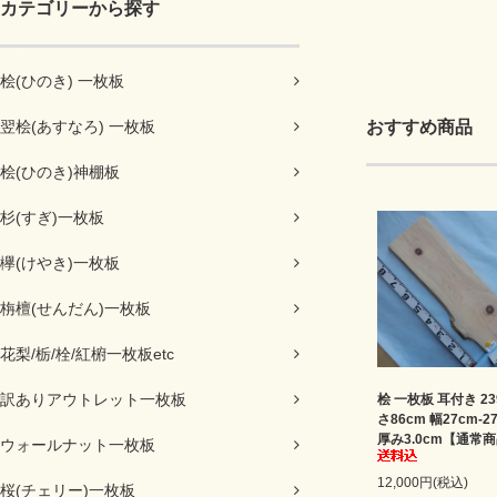
カテゴリーから探す
桧(ひのき) 一枚板
翌桧(あすなろ) 一枚板
おすすめ商品
桧(ひのき)神棚板
杉(すぎ)一枚板
欅(けやき)一枚板
栴檀(せんだん)一枚板
花梨/栃/栓/紅椨一枚板etc
訳ありアウトレット一枚板
桧 一枚板 耳付き 23
さ86cm 幅27cm-2
厚み3.0cm【通常
ウォールナット一枚板
12,000円(税込)
桜(チェリー)一枚板