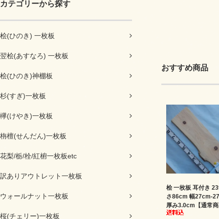
カテゴリーから探す
桧(ひのき) 一枚板
翌桧(あすなろ) 一枚板
おすすめ商品
桧(ひのき)神棚板
杉(すぎ)一枚板
欅(けやき)一枚板
栴檀(せんだん)一枚板
花梨/栃/栓/紅椨一枚板etc
訳ありアウトレット一枚板
桧 一枚板 耳付き 23
ウォールナット一枚板
さ86cm 幅27cm-2
厚み3.0cm【通常
桜(チェリー)一枚板