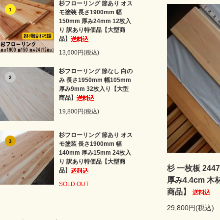
杉フローリング 節あり オス
1
モ塗装 長さ1900mm 幅
150mm 厚み24mm 12枚入
り 訳あり特価品【大型商
品】
13,600円(税込)
杉フローリング 節なし 白の
2
み 長さ1950mm 幅105mm
厚み9mm 32枚入り【大型
商品】
19,800円(税込)
杉フローリング 節あり オス
3
モ塗装 長さ1900mm 幅
140mm 厚み15mm 24枚入
り 訳あり特価品【大型商
杉 一枚板 2447
品】
厚み4.4cm 
SOLD OUT
商品】
29,800円(税込)