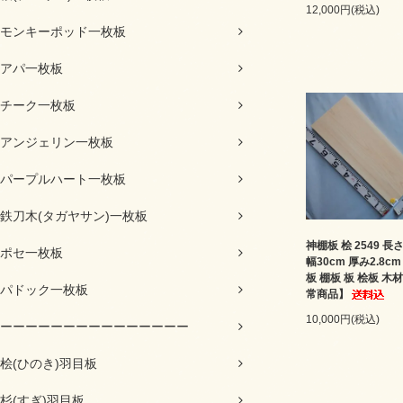
12,000円(税込)
モンキーポッド一枚板
アパ一枚板
チーク一枚板
アンジェリン一枚板
パープルハート一枚板
鉄刀木(タガヤサン)一枚板
神棚板 桧 2549 長さ
ポセ一枚板
幅30cm 厚み2.8c
板 棚板 板 桧板 木
パドック一枚板
常商品】
10,000円(税込)
ーーーーーーーーーーーーーーー
桧(ひのき)羽目板
杉(すぎ)羽目板