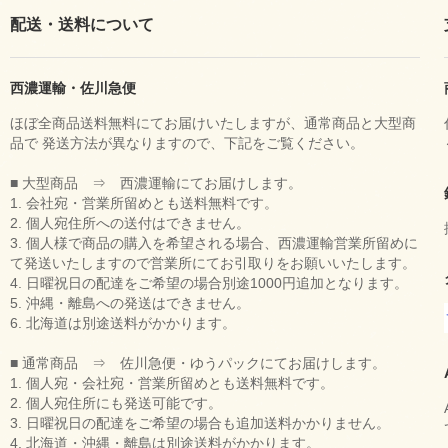
配送・送料について
西濃運輸・佐川急便
ほぼ全商品送料無料にてお届けいたしますが、通常商品と大型商
品で 発送方法が異なりますので、下記をご覧ください。
■ 大型商品 ⇒ 西濃運輸にてお届けします。
1. 会社宛・営業所留めとも送料無料です。
2. 個人宛住所への送付はできません。
3. 個人様で商品の購入を希望される場合、西濃運輸営業所留めに
て発送いたしますので営業所にてお引取りをお願いいたします。
4. 日曜祝日の配達をご希望の場合別途1000円追加となります。
5. 沖縄・離島への発送はできません。
6. 北海道は別途送料がかかります。
■ 通常商品 ⇒ 佐川急便・ゆうパックにてお届けします。
1. 個人宛・会社宛・営業所留めとも送料無料です。
2. 個人宛住所にも発送可能です。
3. 日曜祝日の配達をご希望の場合も追加送料かかりません。
4. 北海道・沖縄・離島は別途送料がかかります。