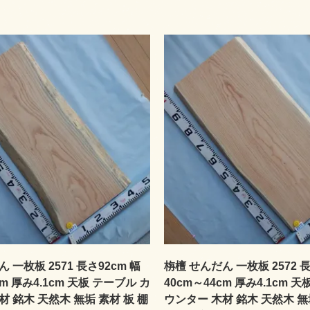
 一枚板 2571 長さ92cm 幅
栴檀 せんだん 一枚板 2572 長
cm 厚み4.1cm 天板 テーブル カ
40cm～44cm 厚み4.1cm 
材 銘木 天然木 無垢 素材 板 棚
ウンター 木材 銘木 天然木 無