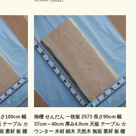
さ100cm 幅
栴檀 せんだん 一枚板 2573 長さ90cm 幅
天板 テーブル カ
37cm～40cm 厚み4.0cm 天板 テーブル カ
垢 素材 板 棚
ウンター 木材 銘木 天然木 無垢 素材 板 棚