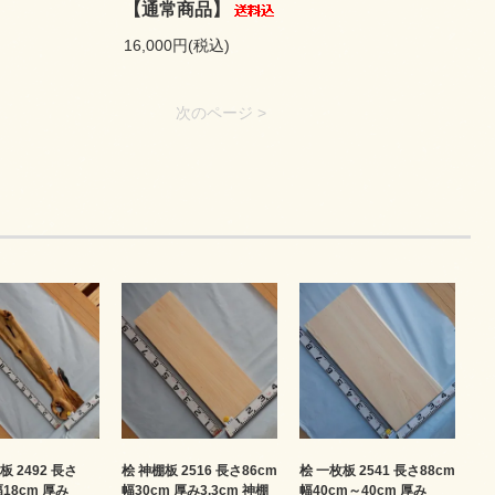
【通常商品】
16,000円(税込)
次のページ >
板 2492 長さ
桧 神棚板 2516 長さ86cm
桧 一枚板 2541 長さ88cm
幅18cm 厚み
幅30cm 厚み3.3cm 神棚
幅40cm～40cm 厚み