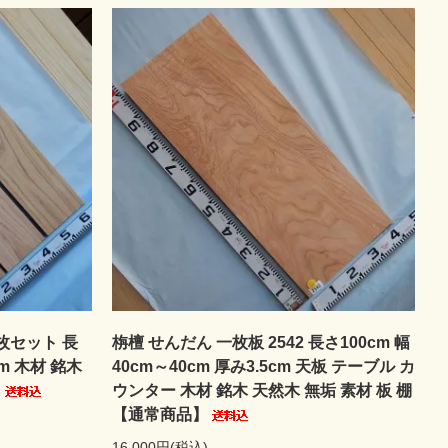
3枚セット 長
栴檀 せんだん 一枚板 2542 長さ100cm 幅
cm 木材 銘木
40cm～40cm 厚み3.5cm 天板 テーブル カ
】
ウンター 木材 銘木 天然木 無垢 素材 板 棚
【通常商品】
16,000円(税込)