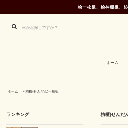
桧一枚板、桧神棚板、杉
ホーム
ホーム
>
栴檀(せんだん)一枚板
ランキング
栴檀(せんだ