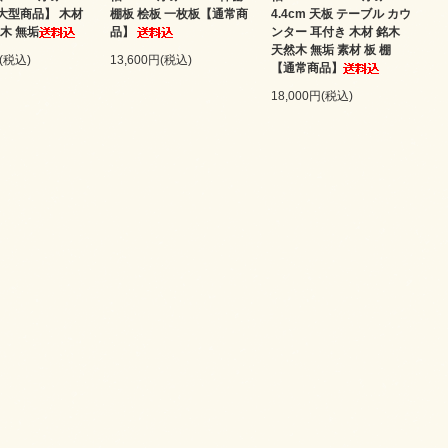
【大型商品】 木材
棚板 桧板 一枚板【通常商
4.4cm 天板 テーブル カウ
木 無垢
品】
ンター 耳付き 木材 銘木
天然木 無垢 素材 板 棚
円(税込)
13,600円(税込)
【通常商品】
18,000円(税込)