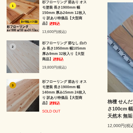
杉フローリング 節あり オス
1
モ塗装 長さ1900mm 幅
150mm 厚み24mm 12枚入
り 訳あり特価品【大型商
品】
13,600円(税込)
杉フローリング 節なし 白の
2
み 長さ1950mm 幅105mm
厚み9mm 32枚入り【大型
商品】
19,800円(税込)
杉フローリング 節あり オス
3
モ塗装 長さ1900mm 幅
140mm 厚み15mm 24枚入
り 訳あり特価品【大型商
栴檀 せんだん
品】
さ100cm 幅
SOLD OUT
天然木 無
12,000円(税