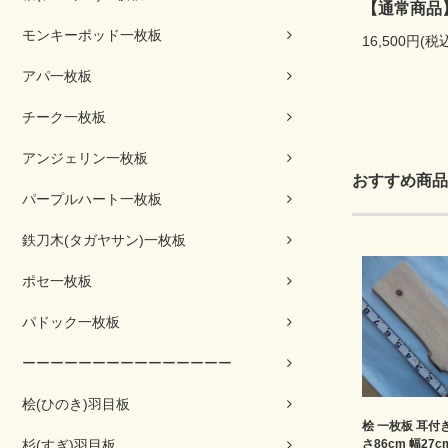
【通常商品
モンキーポッド一枚板
16,500円(税
アパ一枚板
チーク一枚板
アンジェリン一枚板
おすすめ商品
パープルハート一枚板
鉄刀木(タガヤサン)一枚板
ポセ一枚板
パドック一枚板
ーーーーーーーーーーーーーーー
桧(ひのき)羽目板
桧 一枚板 耳付き 
杉(すぎ)羽目板
さ86cm 幅27c