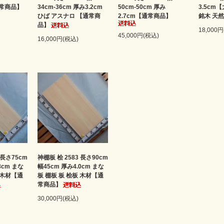
通常商品】
34cm-36cm 厚み3.2cm
50cm-50cm 厚み
3.5cm
ひば アスナロ 【通常商
2.7cm【通常商品】
銘木 天然
品】
18,000
45,000円(税込)
16,000円(税込)
 長さ75cm
神棚板 桧 2583 長さ90cm
8cm まな
幅45cm 厚み4.0cm まな
 木材【通
板 棚板 板 桧板 木材【通
常商品】
30,000円(税込)