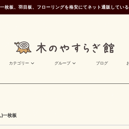
一枚板、羽目板、フローリングを格安にてネット通販している
カテゴリー
グループ
ブログ
ん)一枚板