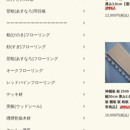
厚み3.0cm【
翌桧(あすなろ)羽目板
12,000円(税込)
ーーーーーーーーーーーーーーー
桧(ひのき)フローリング
杉(すぎ)フローリング
翌桧(あすなろ)フローリング
オークフローリング
レッドパインフローリング
神棚板 桧 2549
デッキ材
幅30cm 厚み2.
板 棚板 板 桧板
突板(ウッドシール)
常商品】
10,000円(税込)
燻煙乾燥木材