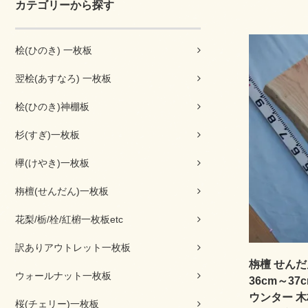
カテゴリーから探す
桧(ひのき) 一枚板
翌桧(あすなろ) 一枚板
桧(ひのき)神棚板
杉(すぎ)一枚板
欅(けやき)一枚板
栴檀(せんだん)一枚板
花梨/栃/栓/紅椨一枚板etc
訳ありアウトレット一枚板
栴檀 せんだん
ウォールナット一枚板
36cm～37
ウンター 木
桜(チェリー)一枚板