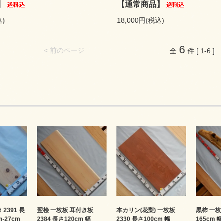
】
【通常商品】
込)
18,000円(税込)
6
< 前のページ
全
件 [ 1-6 ]
2391 長
翌桧 一枚板 耳付き板
本カリン(花梨) 一枚板
黒柿 一枚
m-27cm
2384 長さ120cm 幅
2330 長さ100cm 幅
165cm 