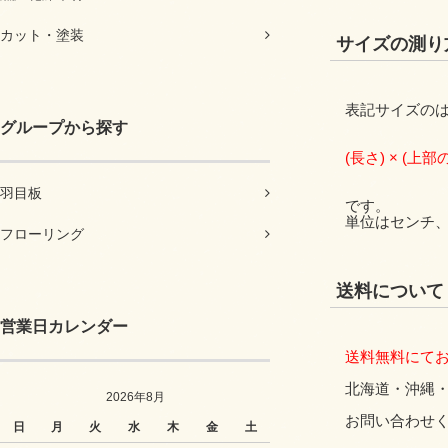
カット・塗装
サイズの測り
表記サイズの
グループから探す
(長さ) × (上部
羽目板
です。
単位はセンチ
フローリング
送料について
営業日カレンダー
送料無料にて
北海道・沖縄
2026年8月
お問い合わせ
日
月
火
水
木
金
土