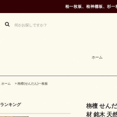
桧一枚板、桧神棚板、杉一
ホーム
ホーム
>
栴檀(せんだん)一枚板
ランキング
栴檀 せんだん
材 銘木 天