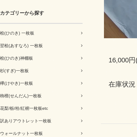
カテゴリーから探す
桧(ひのき) 一枚板
翌桧(あすなろ) 一枚板
桧(ひのき)神棚板
16,000円
杉(すぎ)一枚板
在庫状況
欅(けやき)一枚板
栴檀(せんだん)一枚板
花梨/栃/栓/紅椨一枚板etc
訳ありアウトレット一枚板
ウォールナット一枚板