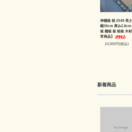
神棚板 桧 2549 長さ
幅30cm 厚み2.8c
板 棚板 板 桧板 木
常商品】
10,000円(税込)
新着商品