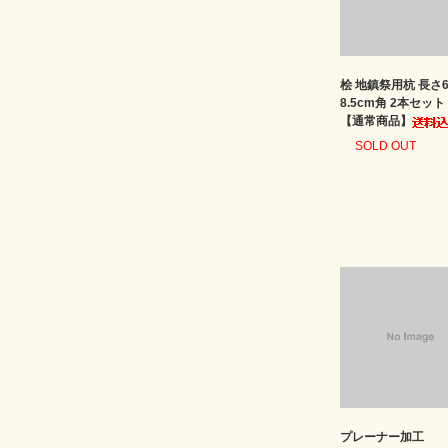
桧 地鎮祭用杭 長さ6
8.5cm角 2本セッ
【通常商品】
SOLD OUT
プレーナー加工