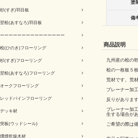
塗
杉(すぎ)羽目板
備
翌桧(あすなろ)羽目板
ーーーーーーーーーーーーーーー
商品説明
桧(ひのき)フローリング
九州産の桧の乾
杉(すぎ)フローリング
桧の一枚板５枚
翌桧(あすなろ)フローリング
荒材です。荒
オークフローリング
プレーナー加工
レッドパインフローリング
反りがありま
プレーナー加
デッキ材
生する場合が
突板(ウッドシール)
ご希望の際は
燻煙乾燥木材