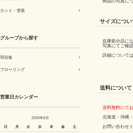
商品の写真に
カット・塗装
サイズについ
グループから探す
在庫処分品に
写真にてご確
詳細について
羽目板
フローリング
送料について
営業日カレンダー
送料無料にて
北海道・沖縄
2026年8月
お問い合わせ
日
月
火
水
木
金
土