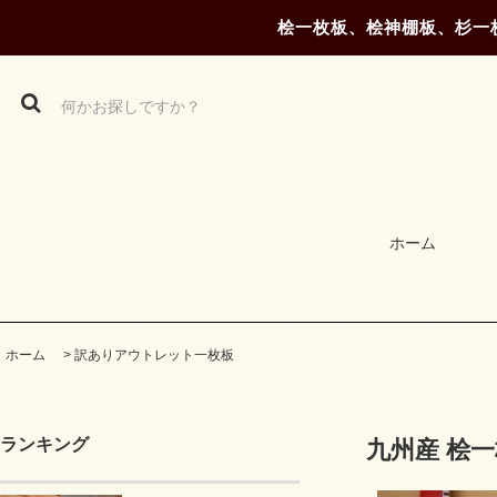
桧一枚板、桧神棚板、杉一
ホーム
ホーム
>
訳ありアウトレット一枚板
ランキング
九州産 桧一