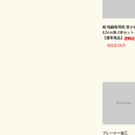
桧 地鎮祭用杭 長さ6
8.5cm角 2本セッ
【通常商品】
SOLD OUT
プレーナー加工