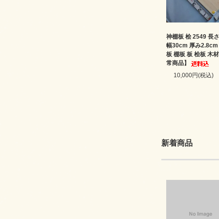
神棚板 桧 2549 長さ
幅30cm 厚み2.8c
板 棚板 板 桧板 木
常商品】
10,000円(税込)
新着商品