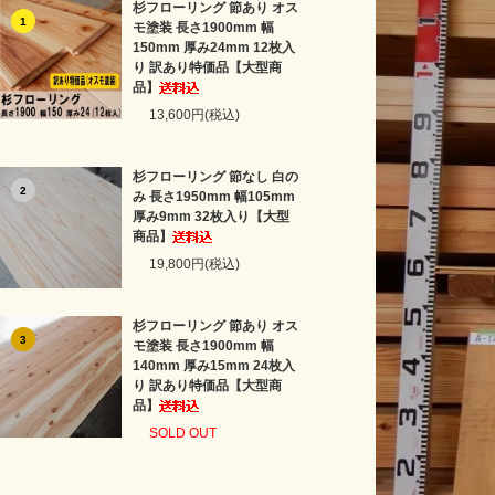
杉フローリング 節あり オス
1
モ塗装 長さ1900mm 幅
150mm 厚み24mm 12枚入
り 訳あり特価品【大型商
品】
13,600円(税込)
杉フローリング 節なし 白の
2
み 長さ1950mm 幅105mm
厚み9mm 32枚入り【大型
商品】
19,800円(税込)
杉フローリング 節あり オス
3
モ塗装 長さ1900mm 幅
140mm 厚み15mm 24枚入
り 訳あり特価品【大型商
品】
SOLD OUT