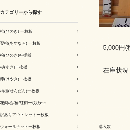
カテゴリーから探す
桧(ひのき) 一枚板
翌桧(あすなろ) 一枚板
5,000円
桧(ひのき)神棚板
杉(すぎ)一枚板
在庫状況
欅(けやき)一枚板
栴檀(せんだん)一枚板
花梨/栃/栓/紅椨一枚板etc
訳ありアウトレット一枚板
ウォールナット一枚板
購入数