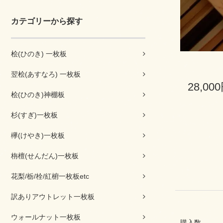
カテゴリーから探す
桧(ひのき) 一枚板
翌桧(あすなろ) 一枚板
28,00
桧(ひのき)神棚板
杉(すぎ)一枚板
欅(けやき)一枚板
栴檀(せんだん)一枚板
花梨/栃/栓/紅椨一枚板etc
訳ありアウトレット一枚板
ウォールナット一枚板
購入数