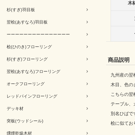
木
杉(すぎ)羽目板
翌桧(あすなろ)羽目板
ーーーーーーーーーーーーーーー
桧(ひのき)フローリング
杉(すぎ)フローリング
商品説明
翌桧(あすなろ)フローリング
九州産の翌桧
オークフローリング
木目、色の
こちらの翌
レッドパインフローリング
テーブル、
デッキ材
別名ひばで
突板(ウッドシール)
桧に似てお
燻煙乾燥木材