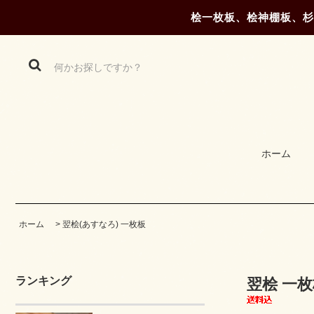
桧一枚板、桧神棚板、杉
ホーム
ホーム
>
翌桧(あすなろ) 一枚板
ランキング
翌桧 一枚