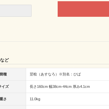
など
樹種
翌桧（あすなろ）※別名：ひば
サイズ
長さ160cm 幅38cm-44cm 厚み4.1cm
重さ
11.0kg