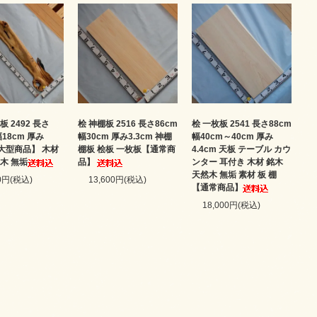
板 2492 長さ
桧 神棚板 2516 長さ86cm
桧 一枚板 2541 長さ88cm
幅18cm 厚み
幅30cm 厚み3.3cm 神棚
幅40cm～40cm 厚み
【大型商品】 木材
棚板 桧板 一枚板【通常商
4.4cm 天板 テーブル カウ
木 無垢
品】
ンター 耳付き 木材 銘木
天然木 無垢 素材 板 棚
00円(税込)
13,600円(税込)
【通常商品】
18,000円(税込)