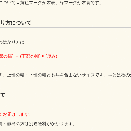
について→黄色マークが木表、緑マークが木裏です。
り方について
のはかり方は
上部の幅) － (下部の幅) × (厚み)
チ、上部の幅・下部の幅とも耳を含まないサイズです。耳とは板の
て
てお届けします。
縄・離島の方は別途送料がかかります。