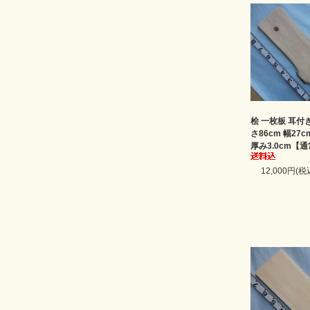
桧 一枚板 耳付き 
さ86cm 幅27c
厚み3.0cm【
12,000円(税