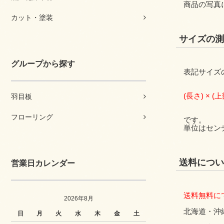
商品の写真
カット・塗装
サイズの測
グループから探す
表記サイズ
(長さ) × (
羽目板
フローリング
です。
単位はセン
送料につい
営業日カレンダー
送料無料に
2026年8月
北海道・沖
日
月
火
水
木
金
土