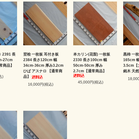
2391 長
翌桧 一枚板 耳付き板
本カリン(花梨) 一枚板
黒柿 一枚
m-27cm
2384 長さ120cm 幅
2330 長さ100cm 幅
165cm 
通常商品】
34cm-36cm 厚み3.2cm
50cm-50cm 厚み
3.5cm
ひば アスナロ 【通常商
2.7cm【通常商品】
銘木 天然
込)
品】
18,0
45,000円(税込)
16,000円(税込)