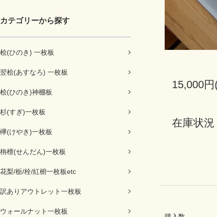
カテゴリーから探す
桧(ひのき) 一枚板
翌桧(あすなろ) 一枚板
15,000円
桧(ひのき)神棚板
杉(すぎ)一枚板
在庫状況
欅(けやき)一枚板
栴檀(せんだん)一枚板
花梨/栃/栓/紅椨一枚板etc
訳ありアウトレット一枚板
ウォールナット一枚板
購入数