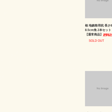
桧 地鎮祭用杭 長さ6
8.5cm角 2本セッ
【通常商品】
SOLD OUT