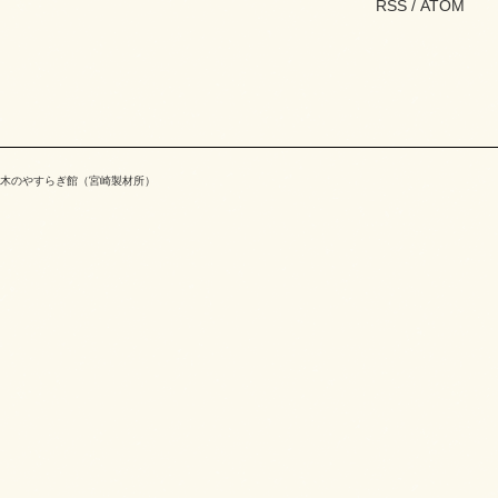
RSS
/
ATOM
木のやすらぎ館（宮崎製材所）