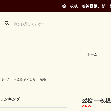
桧一枚板、桧神棚板、杉一
ホーム
ホーム
>
翌桧(あすなろ) 一枚板
ランキング
翌桧 一枚板 