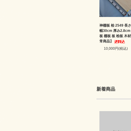
神棚板 桧 2549 長さ
幅30cm 厚み2.8c
板 棚板 板 桧板 木
常商品】
10,000円(税込)
新着商品