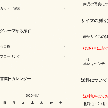
商品の写真に
カット・塗装
サイズの測り
グループから探す
表記サイズの
羽目板
(長さ) × (上部
フローリング
です。
単位はセンチ
営業日カレンダー
送料について
2026年8月
送料無料にて
日
月
火
水
木
金
土
北海道・沖縄