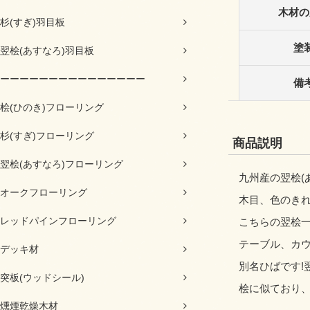
木材の
杉(すぎ)羽目板
塗
翌桧(あすなろ)羽目板
ーーーーーーーーーーーーーーー
備
桧(ひのき)フローリング
杉(すぎ)フローリング
商品説明
翌桧(あすなろ)フローリング
九州産の翌桧(
オークフローリング
木目、色のき
レッドパインフローリング
こちらの翌桧一
テーブル、カ
デッキ材
別名ひばです!
突板(ウッドシール)
桧に似ており
燻煙乾燥木材