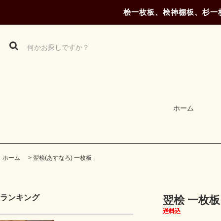
桧一枚板、桧神棚板、杉一
ホーム
ホーム
>
翌桧(あすなろ) 一枚板
ランキング
翌桧 一枚板 