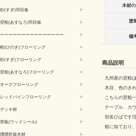
木材の
杉(すぎ)羽目板
塗
翌桧(あすなろ)羽目板
ーーーーーーーーーーーーーーー
備
桧(ひのき)フローリング
杉(すぎ)フローリング
商品説明
翌桧(あすなろ)フローリング
九州産の翌桧(
オークフローリング
木目、色のき
レッドパインフローリング
こちらの翌桧一
テーブル、カ
デッキ材
別名ひばです!
突板(ウッドシール)
桧に似ており
燻煙乾燥木材