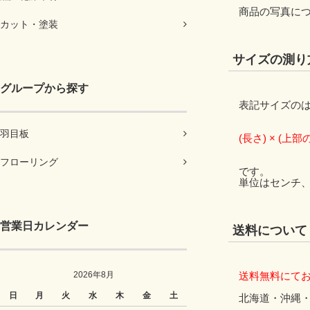
商品の写真に
カット・塗装
サイズの測り
グループから探す
表記サイズの
羽目板
(長さ) × (上部
フローリング
です。
単位はセンチ
営業日カレンダー
送料について
2026年8月
送料無料にて
日
月
火
水
木
金
土
北海道・沖縄