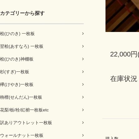
カテゴリーから探す
桧(ひのき) 一枚板
翌桧(あすなろ) 一枚板
22,000円
桧(ひのき)神棚板
杉(すぎ)一枚板
在庫状況
欅(けやき)一枚板
栴檀(せんだん)一枚板
花梨/栃/栓/紅椨一枚板etc
訳ありアウトレット一枚板
ウォールナット一枚板
購入数