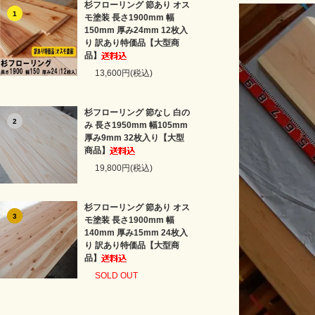
杉フローリング 節あり オス
1
モ塗装 長さ1900mm 幅
150mm 厚み24mm 12枚入
り 訳あり特価品【大型商
品】
13,600円(税込)
杉フローリング 節なし 白の
2
み 長さ1950mm 幅105mm
厚み9mm 32枚入り【大型
商品】
19,800円(税込)
杉フローリング 節あり オス
3
モ塗装 長さ1900mm 幅
140mm 厚み15mm 24枚入
り 訳あり特価品【大型商
品】
SOLD OUT