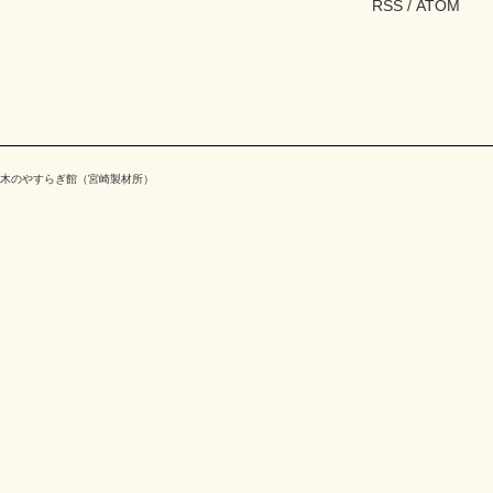
RSS
/
ATOM
木のやすらぎ館（宮崎製材所）