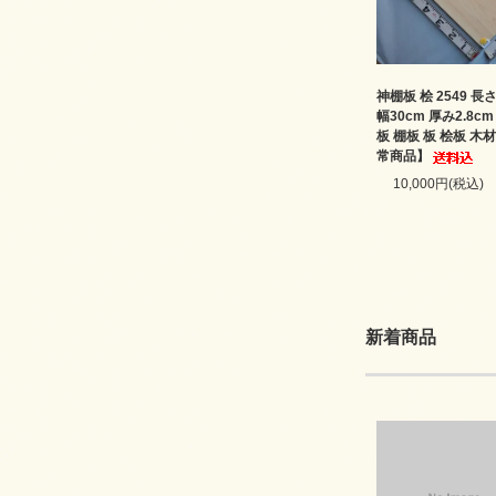
神棚板 桧 2549 長さ
幅30cm 厚み2.8c
板 棚板 板 桧板 木
常商品】
10,000円(税込)
新着商品