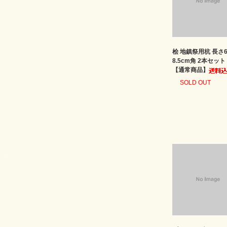
桧 地鎮祭用杭 長さ6
8.5cm角 2本セッ
【通常商品】
SOLD OUT