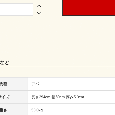
など
樹種
アパ
サイズ
長さ294cm 幅50cm 厚み5.0cm
重さ
53.0kg