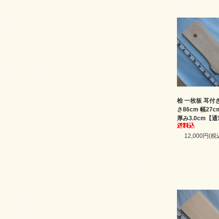
桧 一枚板 耳付き 
さ86cm 幅27c
厚み3.0cm【
12,000円(税