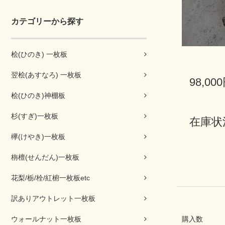
カテゴリーから探す
桧(ひのき) 一枚板
翌桧(あすなろ) 一枚板
98,00
桧(ひのき)神棚板
杉(すぎ)一枚板
在庫状
欅(けやき)一枚板
栴檀(せんだん)一枚板
花梨/栃/栓/紅椨一枚板etc
訳ありアウトレット一枚板
ウォールナット一枚板
購入数