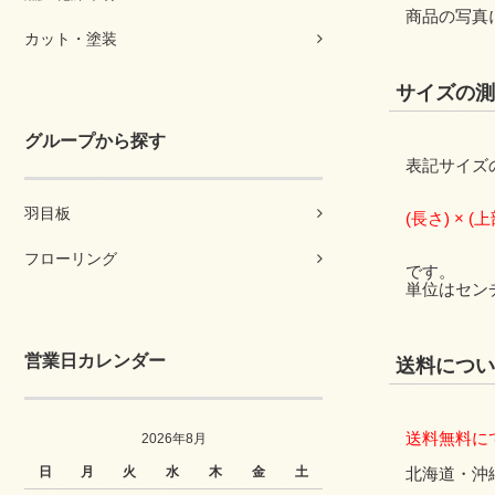
商品の写真
カット・塗装
サイズの測
グループから探す
表記サイズ
羽目板
(長さ) × (
フローリング
です。
単位はセン
営業日カレンダー
送料につい
送料無料に
2026年8月
日
月
火
水
木
金
土
北海道・沖