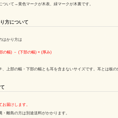
について→黄色マークが木表、緑マークが木裏です。
り方について
のはかり方は
上部の幅) － (下部の幅) × (厚み)
チ、上部の幅・下部の幅とも耳を含まないサイズです。耳とは板の
て
てお届けします。
縄・離島の方は別途送料がかかります。