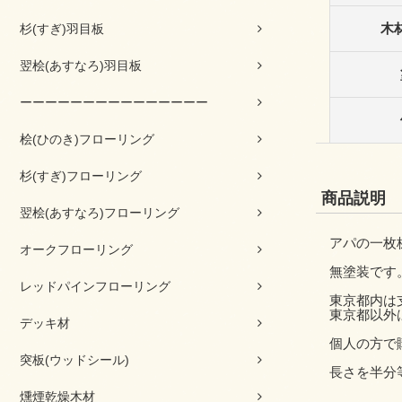
木
杉(すぎ)羽目板
翌桧(あすなろ)羽目板
ーーーーーーーーーーーーーーー
桧(ひのき)フローリング
杉(すぎ)フローリング
商品説明
翌桧(あすなろ)フローリング
アパの一枚
オークフローリング
無塗装です
レッドパインフローリング
東京都内は
東京都以外
デッキ材
個人の方で
突板(ウッドシール)
長さを半分
燻煙乾燥木材