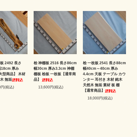
板 2492 長さ
桧 神棚板 2516 長さ86cm
桧 一枚板 2541 長さ88cm
幅18cm 厚み
幅30cm 厚み3.3cm 神棚
幅40cm～40cm 厚み
【大型商品】 木材
棚板 桧板 一枚板【通常商
4.4cm 天板 テーブル カウ
木 無垢
品】
ンター 耳付き 木材 銘木
天然木 無垢 素材 板 棚
00円(税込)
13,600円(税込)
【通常商品】
18,000円(税込)