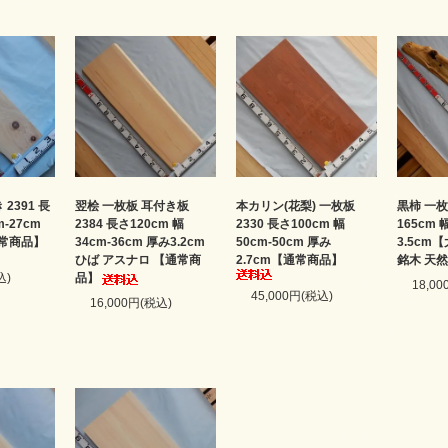
2391 長
翌桧 一枚板 耳付き板
本カリン(花梨) 一枚板
黒柿 一枚
m-27cm
2384 長さ120cm 幅
2330 長さ100cm 幅
165cm 
通常商品】
34cm-36cm 厚み3.2cm
50cm-50cm 厚み
3.5cm
ひば アスナロ 【通常商
2.7cm【通常商品】
銘木 天然
込)
品】
18,0
45,000円(税込)
16,000円(税込)