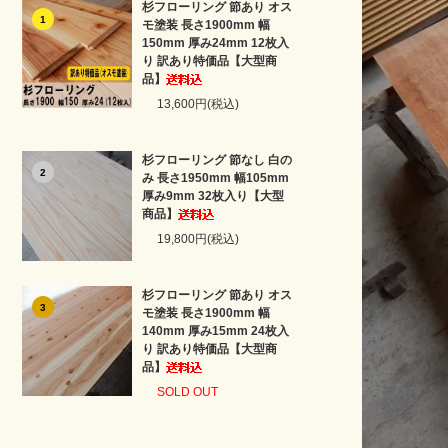
杉フローリング 節あり オス
1
モ塗装 長さ1900mm 幅
150mm 厚み24mm 12枚入
り 訳あり特価品【大型商
品】
13,600円(税込)
杉フローリング 節なし 白の
2
み 長さ1950mm 幅105mm
厚み9mm 32枚入り【大型
商品】
19,800円(税込)
杉フローリング 節あり オス
3
モ塗装 長さ1900mm 幅
140mm 厚み15mm 24枚入
り 訳あり特価品【大型商
品】
SOLD OUT