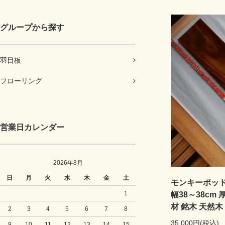
グループから探す
羽目板
フローリング
営業日カレンダー
2026年8月
日
月
火
水
木
金
土
モンキーポッド 
1
幅38～38cm 
材 銘木 天然木
2
3
4
5
6
7
8
35,000円(税込)
9
10
11
12
13
14
15