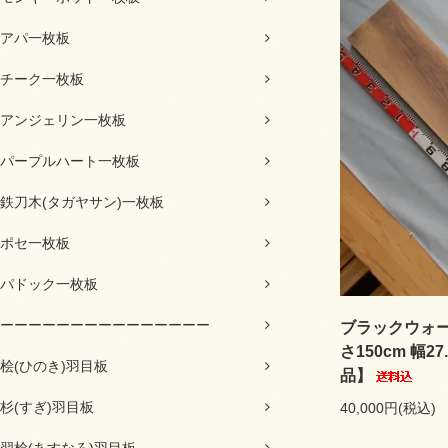
アパ一枚板
チーク一枚板
アンジェリン一枚板
パープルハート一枚板
鉄刀木(タガヤサン)一枚板
ポセ一枚板
パドック一枚板
ーーーーーーーーーーーーーーー
ブラックウォール
さ150cm 幅2
桧(ひのき)羽目板
品】
杉(すぎ)羽目板
40,000円(税込)