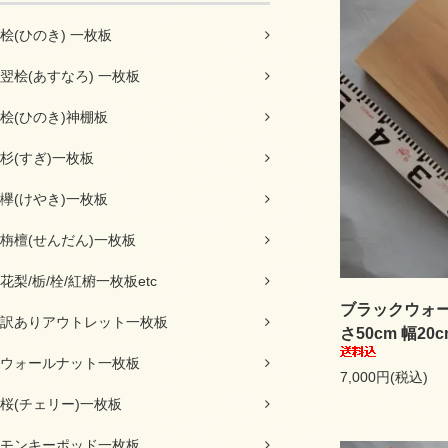
桧(ひのき) 一枚板
翌桧(あすなろ) 一枚板
桧(ひのき)神棚板
杉(すぎ)一枚板
欅(けやき)一枚板
栴檀(せんだん)一枚板
花梨/栃/栓/紅椨一枚板etc
ブラックウォール
訳ありアウトレット一枚板
さ50cm 幅20
ウォールナット一枚板
7,000円(税込)
桜(チェリー)一枚板
モンキーポッド一枚板