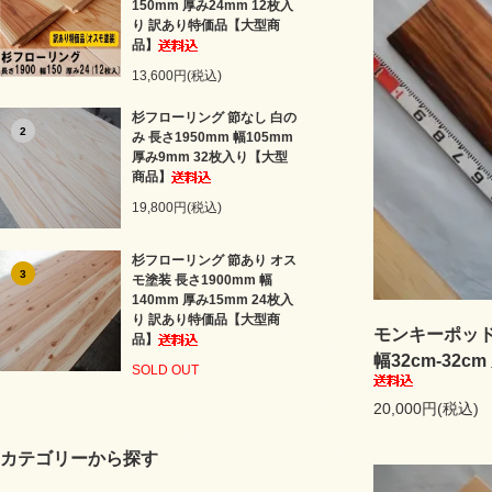
150mm 厚み24mm 12枚入
り 訳あり特価品【大型商
品】
13,600円(税込)
杉フローリング 節なし 白の
2
み 長さ1950mm 幅105mm
厚み9mm 32枚入り【大型
商品】
19,800円(税込)
杉フローリング 節あり オス
3
モ塗装 長さ1900mm 幅
140mm 厚み15mm 24枚入
り 訳あり特価品【大型商
モンキーポッド 
品】
幅32cm-32c
SOLD OUT
20,000円(税込)
カテゴリーから探す