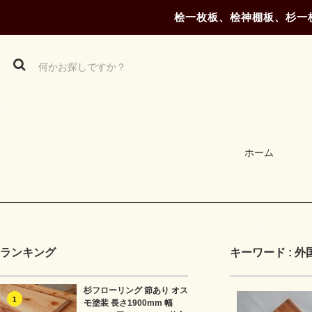
桧一枚板、桧神棚板、杉一
ホーム
ランキング
キーワード : 外
杉フローリング 節あり オス
1
モ塗装 長さ1900mm 幅